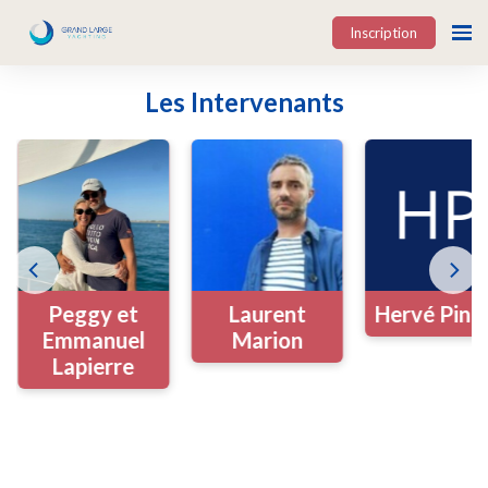
Inscription
Les Intervenants
Peggy et
Laurent
Hervé Pine
Emmanuel
Marion
Lapierre