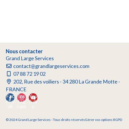
Nous contacter
Grand Large Services
contact@grandlargeservices.com
07 88 72 19 02
202, Rue des voiliers - 34 280 La Grande Motte -
FRANCE
Fac
Ins
You
ebo
tag
tub
ok
ram
e
© 2024 Grand Large Services - Tous droits réservés
Gérer vos options RGPD